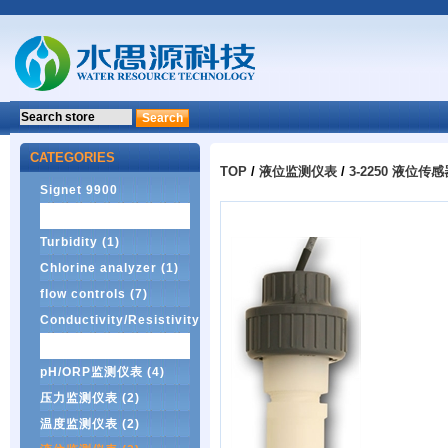
CATEGORIES
TOP
/
液位监测仪表
/
3-2250 液位传感
Signet 9900
Transmitter (1)
Turbidity (1)
Chlorine analyzer (1)
flow controls (7)
Conductivity/Resistivity
(5)
pH/ORP监测仪表 (4)
压力监测仪表 (2)
温度监测仪表 (2)