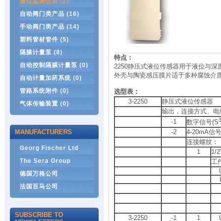
液位监测仪表 (2)
自动阀门类产品 (16)
手动阀门类产品 (14)
塑料管材管件 (5)
隔膜计量泵 (8)
特点：
自动控制隔膜计量泵 (0)
2250静压式液位传感器用于液位与深
外壳与陶瓷感压膜片适于多种腐蚀介
自动计量加药系统 (0)
管路系统附件 (0)
选型表：
3-2250
静压式液位传感器
气体传输装置 (0)
输出，连接方式、电
-1
数字信号(S
MANUFACTURERS
-2
4-20mA信
连接螺纹：
Georg Fischer Ltd
1
1/
The Sera Group
工
德国万格公司
法国百马公司
SUBSCRIBE TO
3-2250
-1
1